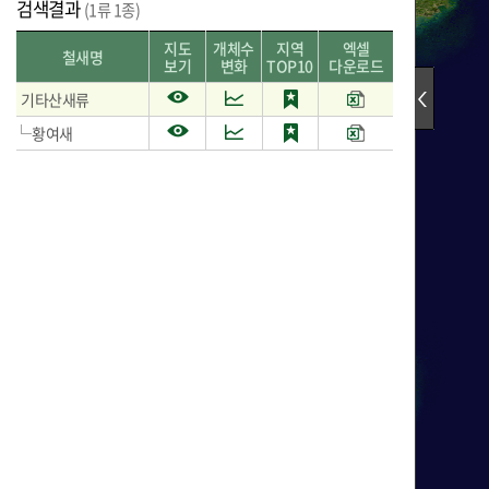
검색결과
(1류 1종)
지도
개체수
지역
엑셀
철새명
보기
변화
TOP10
다운로드
검색결과 리스트
기타산새류
황여새