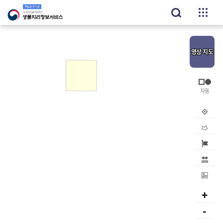
영상
지도
내위치
공간검
지역검
거리
면적
+
-