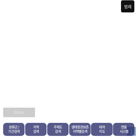
범례
50 km
분류군 /
지역
주제도
생태경관보존
테마
연동
i
기간검색
검색
검색
지역별검색
지도
시스템