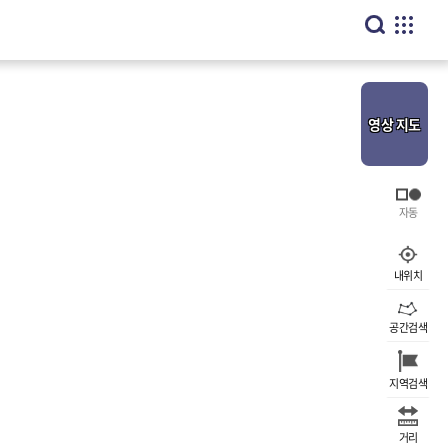
영상
지도
내위치
공간검색
지역검색
거리