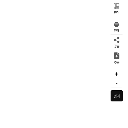
면적
인쇄
공유
추출
+
-
범례