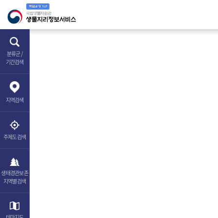
분류군 /
기간검색
지역
검색
주제도
검색
생태경관보존
지역별검색
테마
지도