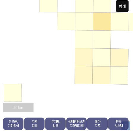
범례
50 km
분류군 /
지역
주제도
생태경관보존
테마
연동
i
기간검색
검색
검색
지역별검색
지도
시스템