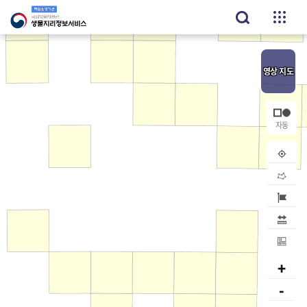
영상
지도
내위치
공간검
지역검
거리
면적
+
-