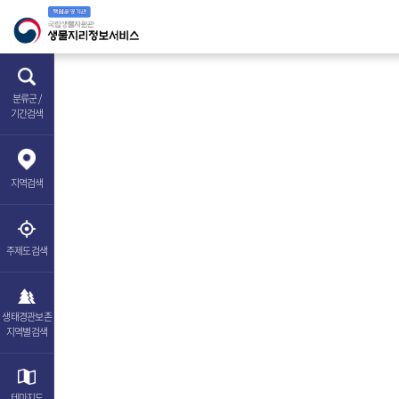
분류군 /
기간검색
지역
검색
주제도
검색
생태경관보존
지역별검색
테마
지도