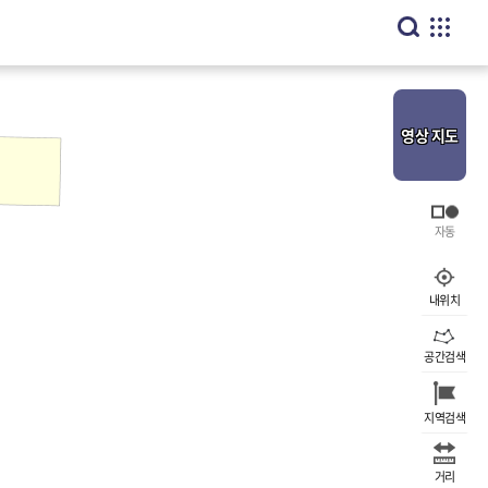
영상
지도
내위치
공간검색
지역검색
거리