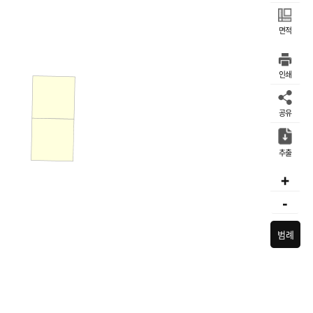
면적
인쇄
공유
추출
+
-
범례