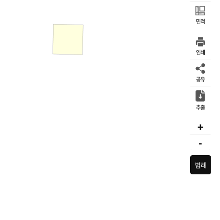
면적
인쇄
공유
추출
+
-
범례