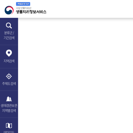
분류군 /
기간검색
지역
검색
주제도
검색
생태경관보존
지역별검색
테마
지도