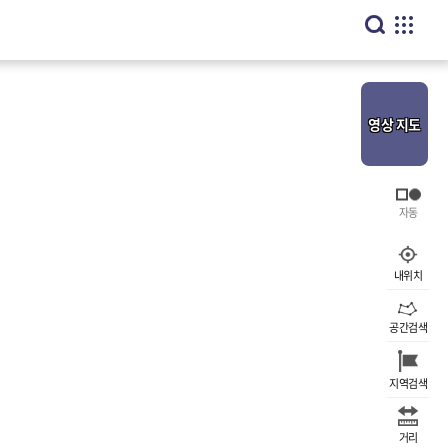
영상
지도
내위치
공간검색
지역검색
거리