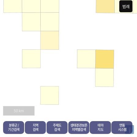
범례
50 km
분류군 /
지역
주제도
생태경관보존
테마
연동
i
기간검색
검색
검색
지역별검색
지도
시스템