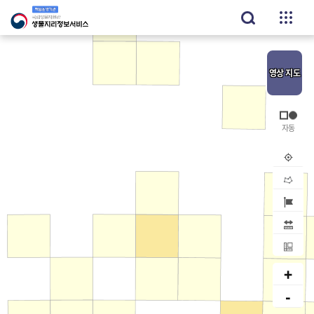
영상
지도
내위치
공간검
지역검
거리
면적
+
-