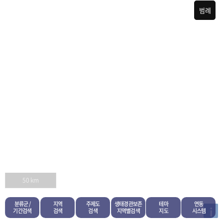
범례
50 km
분류군 /
지역
주제도
생태경관보존
테마
연동
i
기간검색
검색
검색
지역별검색
지도
시스템