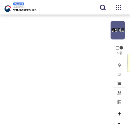
영상
지도
내위치
공간검
지역검
거리
면적
+
-