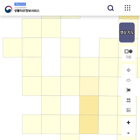
영상
지도
내위치
공간검
지역검
거리
면적
+
-