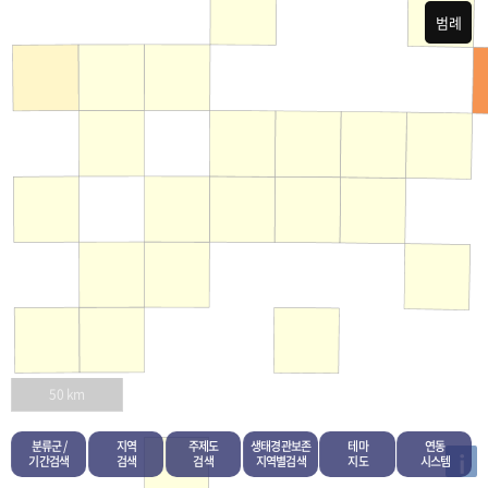
범례
50 km
분류군 /
지역
주제도
생태경관보존
테마
연동
i
기간검색
검색
검색
지역별검색
지도
시스템