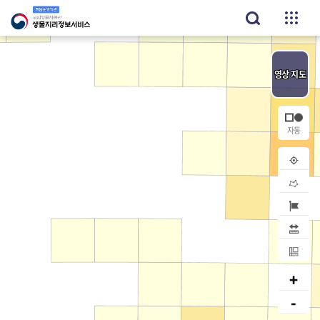
영상
지도
내위치
공간검
지역검
거리
면적
+
-