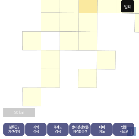
범례
50 km
분류군 /
지역
주제도
생태경관보존
테마
연동
i
기간검색
검색
검색
지역별검색
지도
시스템