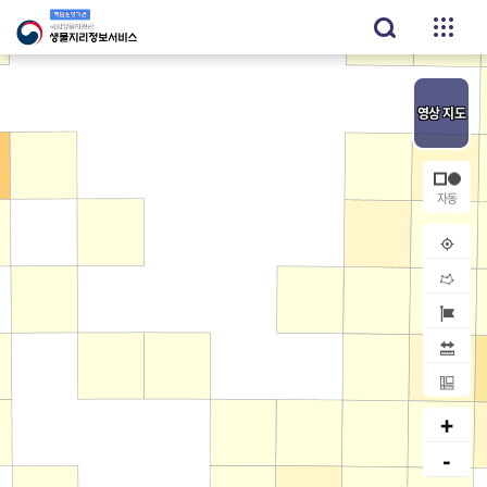
영상
지도
내위치
공간검
지역검
거리
면적
+
-