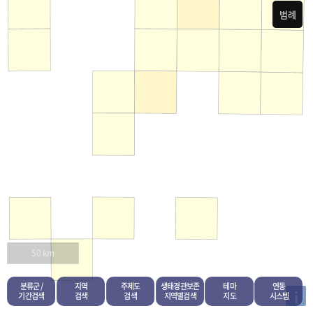
범례
50 km
분류군 /
지역
주제도
생태경관보존
테마
연동
i
기간검색
검색
검색
지역별검색
지도
시스템