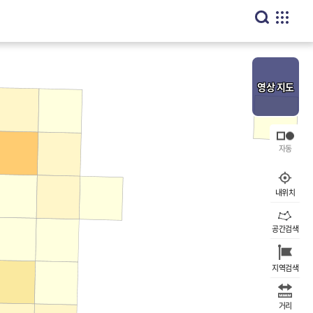
영상
지도
내위치
공간검색
지역검색
거리