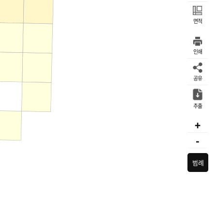
면적
인쇄
공유
추출
+
-
범례