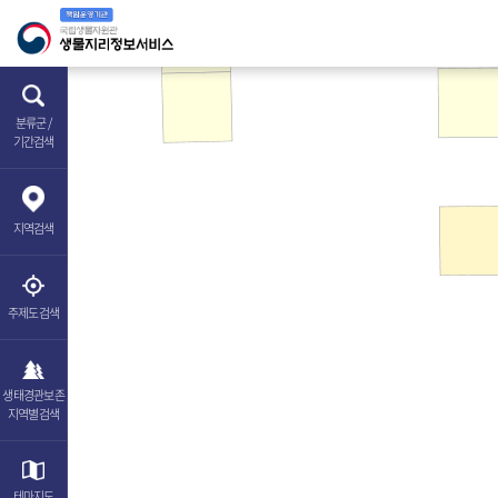
분류군 /
기간검색
지역
검색
주제도
검색
생태경관보존
지역별검색
테마
지도