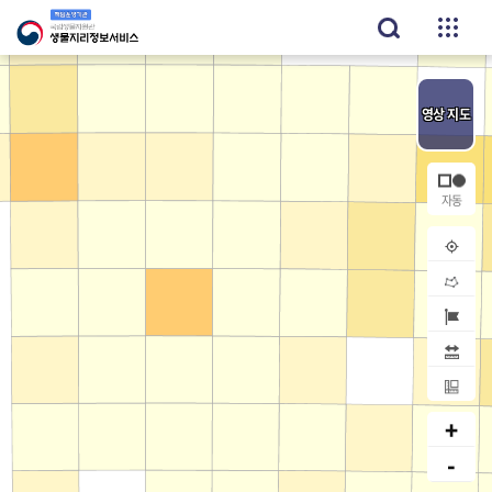
영상
지도
내위치
공간검
지역검
거리
면적
+
-