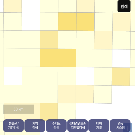
범례
50 km
분류군 /
지역
주제도
생태경관보존
테마
연동
i
기간검색
검색
검색
지역별검색
지도
시스템