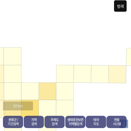
범례
50 km
분류군 /
지역
주제도
생태경관보존
테마
연동
i
기간검색
검색
검색
지역별검색
지도
시스템