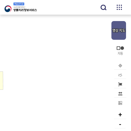
영상
지도
내위치
공간검
지역검
거리
면적
+
-