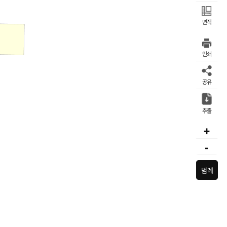
면적
인쇄
공유
추출
+
-
범례