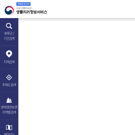
분류군 /
기간검색
지역
검색
주제도
검색
생태경관보존
지역별검색
테마
지도