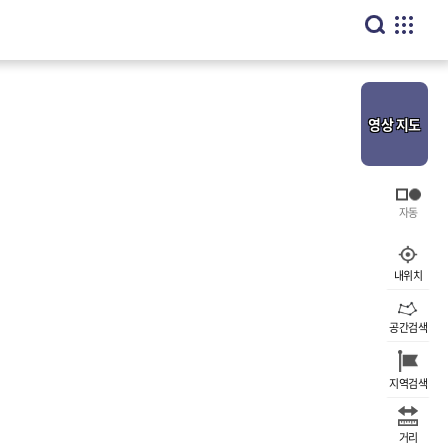
영상
지도
내위치
공간검색
지역검색
거리