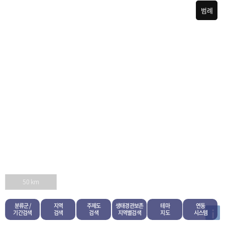
범례
50 km
분류군 /
지역
주제도
생태경관보존
테마
연동
i
기간검색
검색
검색
지역별검색
지도
시스템