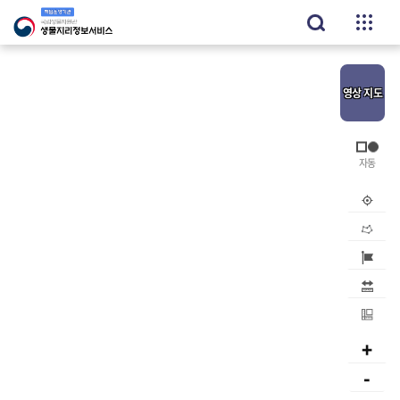
영상
지도
내위치
공간검
지역검
거리
면적
+
-