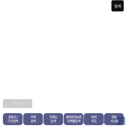
범례
50 km
분류군 /
지역
주제도
생태경관보존
테마
연동
i
기간검색
검색
검색
지역별검색
지도
시스템