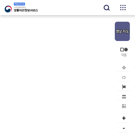
영상
지도
내위치
공간검
지역검
거리
면적
+
-